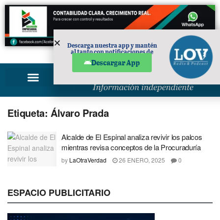
Descarga nuestra app y mantén
al tanto con notificaciones de
PUBLICIDAD
noticias en tu móvil.
Descargar App
Etiqueta:
Álvaro Prada
Alcalde de El Espinal analiza revivir los palcos
mientras revisa conceptos de la Procuraduría
by
LaOtraVerdad
26 ENERO, 2025
0
ESPACIO PUBLICITARIO