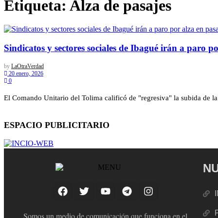
Etiqueta:
Alza de pasajes
Sindicatos y sectores sociales de Ibagué irán a paro po
by
LaOtraVerdad
20 enero, 2026
0
El Comando Unitario del Tolima calificó de "regresiva" la subida de la
ESPACIO PUBLICITARIO
NU
Somos un medio de comunicación que funciona en el