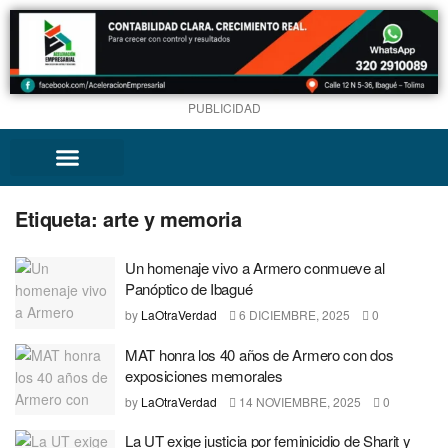
PUBLICIDAD
Etiqueta:
arte y memoria
Un homenaje vivo a Armero conmueve al
Panóptico de Ibagué
by
LaOtraVerdad
6 DICIEMBRE, 2025
0
MAT honra los 40 años de Armero con dos
exposiciones memorales
by
LaOtraVerdad
14 NOVIEMBRE, 2025
0
La UT exige justicia por feminicidio de Sharit y