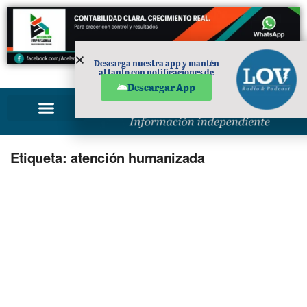
Descarga nuestra app y mantén
al tanto con notificaciones de
PUBLICIDAD
noticias en tu móvil.
Descargar App
Etiqueta:
atención humanizada