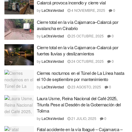
Calarcá provoca incendio y cierre vial
by
LaOtraVerdad
4 NOVIEMBRE, 2025
0
Cierre total en la vía Cajamarca–Calarcá por
avalancha en Cinabrio
by
LaOtraVerdad
25 OCTUBRE, 2025
0
Cierre total en la vía Cajamarca–Calarcá por
fuertes lluvias y deslizamientos
by
LaOtraVerdad
24 OCTUBRE, 2025
0
Cierres nocturnos en el Túnel de La Línea hasta
el 10 de septiembre por mantenimiento
by
LaOtraVerdad
23 AGOSTO, 2025
0
Laura Usme, Reina Nacional del Café 2025,
Triunfa Pese al Desdén de la Gobernación del
Tolima
by
LaOtraVerdad
21 JULIO, 2025
0
Fatal accidente en la vía Ibagué – Cajamarca –