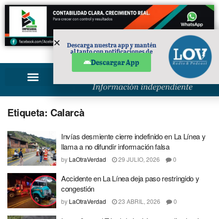
Descarga nuestra app y mantén
al tanto con notificaciones de
PUBLICIDAD
noticias en tu móvil.
Descargar App
Etiqueta:
Calarcà
Invías desmiente cierre indefinido en La Línea y
llama a no difundir información falsa
by
LaOtraVerdad
29 JULIO, 2026
0
Accidente en La Línea deja paso restringido y
congestión
by
LaOtraVerdad
23 ABRIL, 2026
0