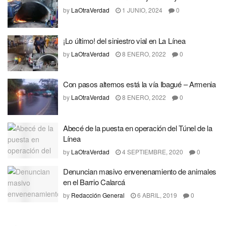
by
LaOtraVerdad
1 JUNIO, 2024
0
¡Lo último! del siniestro vial en La Línea
by
LaOtraVerdad
8 ENERO, 2022
0
Con pasos alternos está la vía Ibagué – Armenia
by
LaOtraVerdad
8 ENERO, 2022
0
Abecé de la puesta en operación del Túnel de la
Línea
by
LaOtraVerdad
4 SEPTIEMBRE, 2020
0
Denuncian masivo envenenamiento de animales
en el Barrio Calarcá
by
Redacción General
6 ABRIL, 2019
0