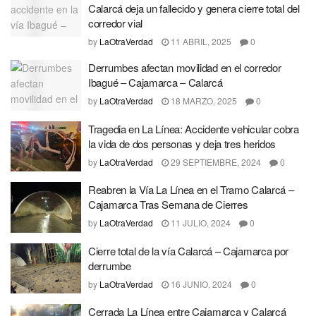
Calarcá deja un fallecido y genera cierre total del
corredor vial
by
LaOtraVerdad
11 ABRIL, 2025
0
Derrumbes afectan movilidad en el corredor
Ibagué – Cajamarca – Calarcá
by
LaOtraVerdad
18 MARZO, 2025
0
Tragedia en La Línea: Accidente vehicular cobra
la vida de dos personas y deja tres heridos
by
LaOtraVerdad
29 SEPTIEMBRE, 2024
0
Reabren la Vía La Línea en el Tramo Calarcá –
Cajamarca Tras Semana de Cierres
by
LaOtraVerdad
11 JULIO, 2024
0
Cierre total de la vía Calarcá – Cajamarca por
derrumbe
by
LaOtraVerdad
16 JUNIO, 2024
0
Cerrada La Línea entre Cajamarca y Calarcá