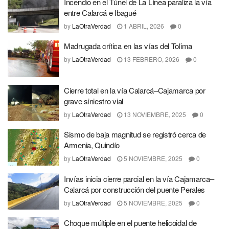
Incendio en el Túnel de La Línea paraliza la vía
entre Calarcá e Ibagué
by
LaOtraVerdad
1 ABRIL, 2026
0
Madrugada crítica en las vías del Tolima
by
LaOtraVerdad
13 FEBRERO, 2026
0
Cierre total en la vía Calarcá–Cajamarca por
grave siniestro vial
by
LaOtraVerdad
13 NOVIEMBRE, 2025
0
Sismo de baja magnitud se registró cerca de
Armenia, Quindío
by
LaOtraVerdad
5 NOVIEMBRE, 2025
0
Invías inicia cierre parcial en la vía Cajamarca–
Calarcá por construcción del puente Perales
by
LaOtraVerdad
5 NOVIEMBRE, 2025
0
Choque múltiple en el puente helicoidal de