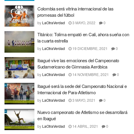
Colombia será vitrina internacional de las
promesas del fútbol
by
LaOtraVerdad
3 MAYO, 2022
0
Titánico: Tolima empató en Cali, ahora sueña con
la cuarta estrella
by
LaOtraVerdad
19 DICIEMBRE, 2021
0
Ibagué vive las emociones del Campeonato
Sudamericano de Gimnasia Aeróbica
by
LaOtraVerdad
14 NOVIEMBRE, 2021
0
Ibagué será la sede del Campeonato Nacional e
Internacional de Para-Atletismo
by
LaOtraVerdad
3 MAYO, 2021
0
Nuevo campeonato de Atletismo se desarrollará
en Ibagué
by
LaOtraVerdad
14 ABRIL, 2021
0