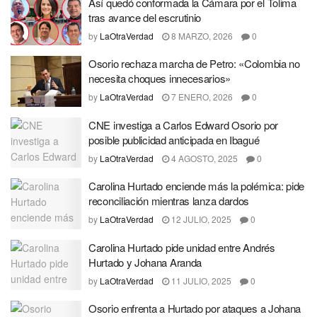
Así quedó conformada la Cámara por el Tolima
tras avance del escrutinio
by
LaOtraVerdad
8 MARZO, 2026
0
Osorio rechaza marcha de Petro: «Colombia no
necesita choques innecesarios»
by
LaOtraVerdad
7 ENERO, 2026
0
CNE investiga a Carlos Edward Osorio por
posible publicidad anticipada en Ibagué
by
LaOtraVerdad
4 AGOSTO, 2025
0
Carolina Hurtado enciende más la polémica: pide
reconciliación mientras lanza dardos
by
LaOtraVerdad
12 JULIO, 2025
0
Carolina Hurtado pide unidad entre Andrés
Hurtado y Johana Aranda
by
LaOtraVerdad
11 JULIO, 2025
0
Osorio enfrenta a Hurtado por ataques a Johana