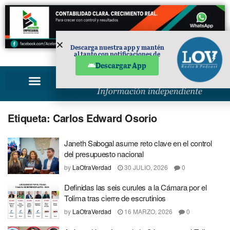
Descarga nuestra app y mantén
al tanto con notificaciones de
PUBLICIDAD
noticias en tu móvil.
Descargar App
Etiqueta:
Carlos Edward Osorio
Janeth Sabogal asume reto clave en el control
del presupuesto nacional
by
LaOtraVerdad
30 JULIO, 2026
0
Definidas las seis curules a la Cámara por el
Tolima tras cierre de escrutinios
by
LaOtraVerdad
16 MARZO, 2026
0