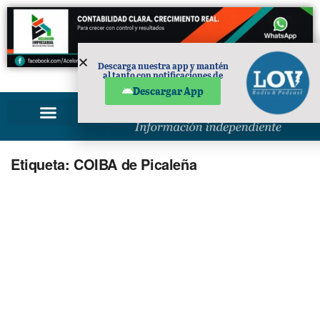
Descarga nuestra app y mantén
al tanto con notificaciones de
PUBLICIDAD
noticias en tu móvil.
Descargar App
Etiqueta:
COIBA de Picaleña