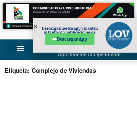
Descarga nuestra app y mantén
al tanto con notificaciones de
PUBLICIDAD
noticias en tu móvil.
Descargar App
Etiqueta:
Complejo de Viviendas