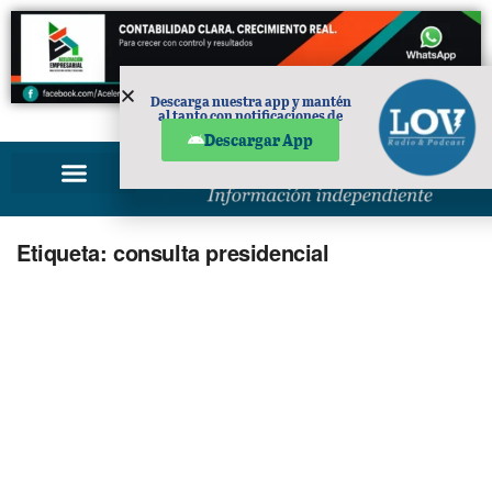
Descarga nuestra app y mantén
al tanto con notificaciones de
PUBLICIDAD
noticias en tu móvil.
Descargar App
Etiqueta:
consulta presidencial