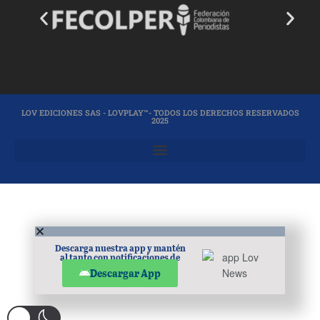
LOV EDICIONES SAS - LOVPLAY™- TODOS LOS DERECHOS RESERVADOS
2025
Descarga nuestra app y mantén
al tanto con notificaciones de
noticias en tu móvil.
Descargar App