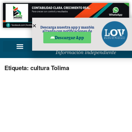
Descarga nuestra app y mantén
al tanto con notificaciones de
PUBLICIDAD
noticias en tu móvil.
Descargar App
Etiqueta:
cultura Tolima