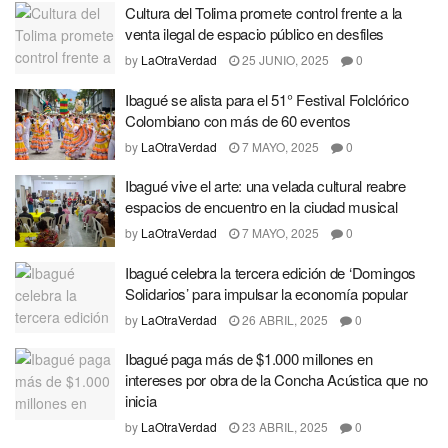
Cultura del Tolima promete control frente a la
venta ilegal de espacio público en desfiles
by
LaOtraVerdad
25 JUNIO, 2025
0
Ibagué se alista para el 51° Festival Folclórico
Colombiano con más de 60 eventos
by
LaOtraVerdad
7 MAYO, 2025
0
Ibagué vive el arte: una velada cultural reabre
espacios de encuentro en la ciudad musical
by
LaOtraVerdad
7 MAYO, 2025
0
Ibagué celebra la tercera edición de ‘Domingos
Solidarios’ para impulsar la economía popular
by
LaOtraVerdad
26 ABRIL, 2025
0
Ibagué paga más de $1.000 millones en
intereses por obra de la Concha Acústica que no
inicia
by
LaOtraVerdad
23 ABRIL, 2025
0