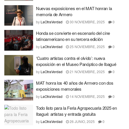
Nuevas exposiciones en el MAT honran la
memoria de Armero
by
LaOtraVerdad
30 NOVIEMBRE, 2025
0
Honda se convierte en escenario del cine
latinoamericano en su tercera edición
by
LaOtraVerdad
25 NOVIEMBRE, 2025
0
‘Cuatro artistas contra el olvido’: nueva
exposición en el Museo Panóptico de Ibagué
by
LaOtraVerdad
21 NOVIEMBRE, 2025
0
MAT honra los 40 años de Armero con dos
exposiciones memorales
by
LaOtraVerdad
14 NOVIEMBRE, 2025
0
Todo listo para la Feria Agropecuaria 2025 en
Ibagué: artistas y entrada gratuita
by
LaOtraVerdad
26 JUNIO, 2025
0