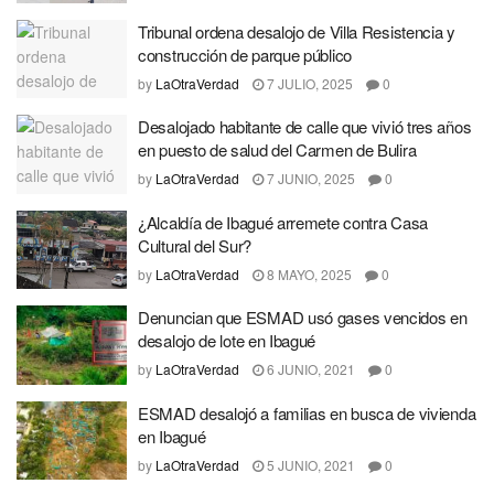
Tribunal ordena desalojo de Villa Resistencia y
construcción de parque público
by
LaOtraVerdad
7 JULIO, 2025
0
Desalojado habitante de calle que vivió tres años
en puesto de salud del Carmen de Bulira
by
LaOtraVerdad
7 JUNIO, 2025
0
¿Alcaldía de Ibagué arremete contra Casa
Cultural del Sur?
by
LaOtraVerdad
8 MAYO, 2025
0
Denuncian que ESMAD usó gases vencidos en
desalojo de lote en Ibagué
by
LaOtraVerdad
6 JUNIO, 2021
0
ESMAD desalojó a familias en busca de vivienda
en Ibagué
by
LaOtraVerdad
5 JUNIO, 2021
0