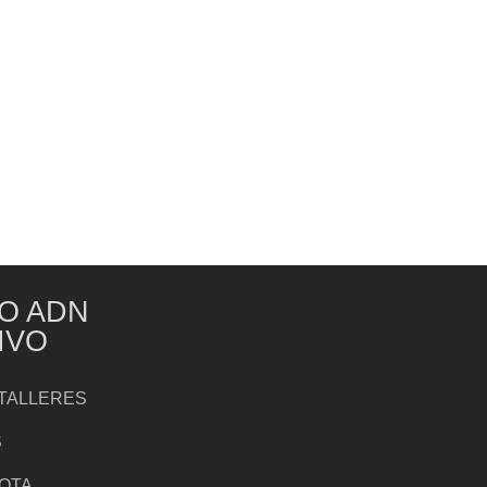
O ADN
IVO
TALLERES
S
NOTA