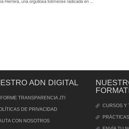
a Herrera, una orgullosa tolimense radicada en ...
ESTRO ADN DIGITAL
NUESTR
FORMAT
NFORME TRANSPARENCIA JTI
CURSOS Y 
OLÍTICAS DE PRIVACIDAD
PRÁCTICA
AUTA CON NOSOTROS
ENVÍA TU 