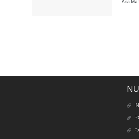
Ana Marí
NU
I
P
P