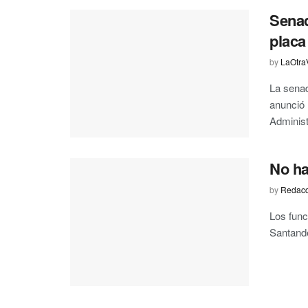
Senad
placa
by
LaOtra
La senad
anunció 
Administr
No ha
by
Redacc
Los func
Santande