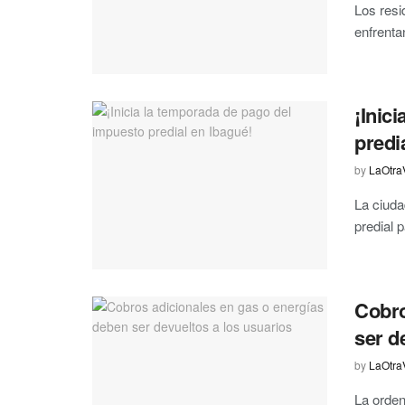
Los resi
enfrenta
¡Inic
predi
by
LaOtra
La ciuda
predial p
Cobro
ser d
by
LaOtra
La orden