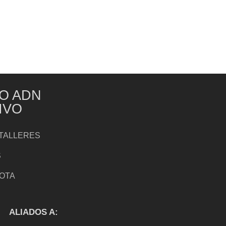
O ADN
IVO
TALLERES
S
NOTA
S
ALIADOS A: