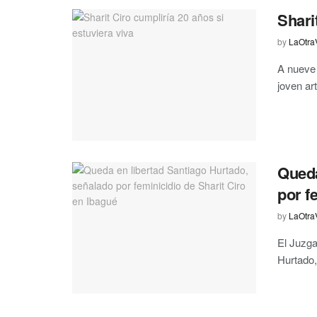
Shari
by
LaOtra
​A nueve
joven art
Queda
por f
by
LaOtra
El Juzga
Hurtado,