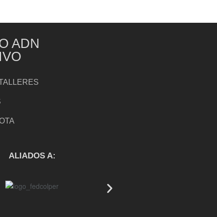
O ADN
IVO
TALLERES
S
NOTA
S
ALIADOS A: