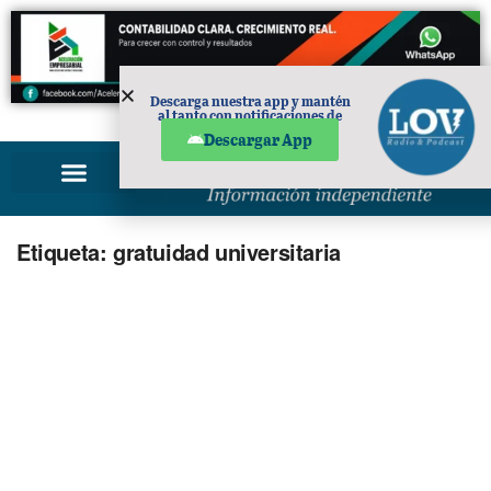
Descarga nuestra app y mantén
al tanto con notificaciones de
PUBLICIDAD
noticias en tu móvil.
Descargar App
Etiqueta:
gratuidad universitaria