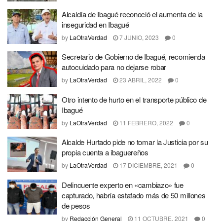
Alcaldía de Ibagué reconoció el aumenta de la
inseguridad en Ibagué
by
LaOtraVerdad
7 JUNIO, 2023
0
Secretario de Gobierno de Ibagué, recomienda
autocuidado para no dejarse robar
by
LaOtraVerdad
23 ABRIL, 2022
0
Otro intento de hurto en el transporte público de
Ibagué
by
LaOtraVerdad
11 FEBRERO, 2022
0
Alcalde Hurtado pide no tomar la Justicia por su
propia cuenta a ibaguereños
by
LaOtraVerdad
17 DICIEMBRE, 2021
0
Delincuente experto en «cambiazo» fue
capturado, habría estafado más de 50 millones
de pesos
by
Redacción General
11 OCTUBRE, 2021
0