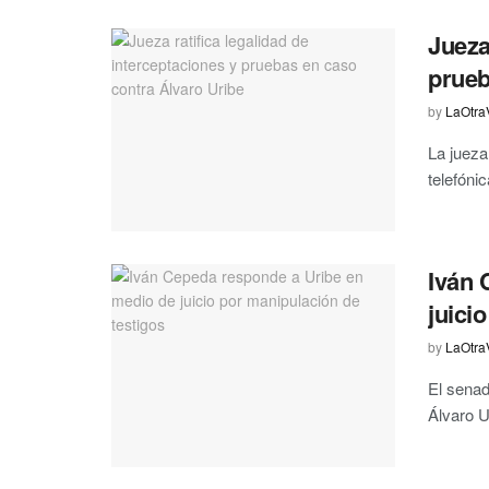
Jueza
prueb
by
LaOtra
La jueza
telefóni
Iván 
juici
by
LaOtra
El senad
Álvaro U