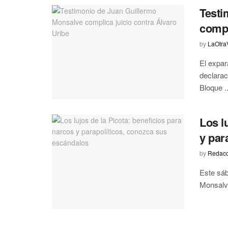
Testi
compl
by
LaOtra
El expar
declarac
Bloque ..
Los l
y par
by
Redacc
Este sáb
Monsalve