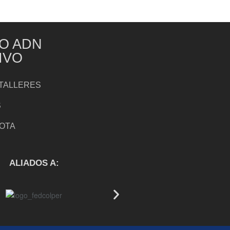
O ADN
IVO
TALLERES
S
NOTA
S
ALIADOS A: