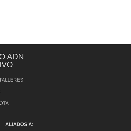
O ADN
IVO
TALLERES
S
NOTA
S
ALIADOS A: