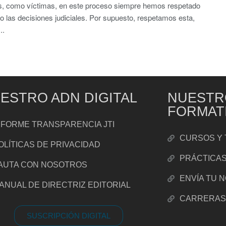
s, como víctimas, en este proceso siempre hemos respetado
o las decisiones judiciales. Por supuesto, respetamos esta,
..
ESTRO ADN DIGITAL
NUESTR
FORMAT
NFORME TRANSPARENCIA JTI
CURSOS Y 
OLÍTICAS DE PRIVACIDAD
PRÁCTICA
AUTA CON NOSOTROS
ENVÍA TU 
ANUAL DE DIRECTRIZ EDITORIAL
CARRERA
SUSCRIPCIÓN DIGITAL