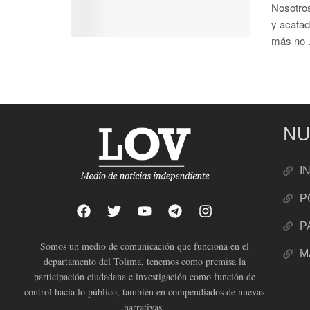
Nosotro
y acatad
más no .
NU
I
P
P
Somos un medio de comunicación que funciona en el
M
departamento del Tolima, tenemos como premisa la
participación ciudadana e investigación como función de
control hacia lo público, también en compendiados de nuevas
narrativas.