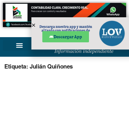
Descarga nuestra app y mantén
al tanto con notificaciones de
PUBLICIDAD
noticias en tu móvil.
Descargar App
Etiqueta:
Julián Quiñones