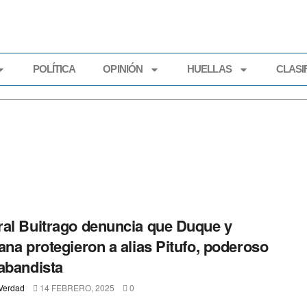
POLÍTICA
OPINIÓN
HUELLAS
CLASI
ECONOMÍA
POLÍTICA
OPINIÓN
HUELLAS
CLASIFI
al Buitrago denuncia que Duque y
ana protegieron a alias Pitufo, poderoso
abandista
Verdad
14 FEBRERO, 2025
0