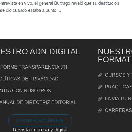
ntrevista en vivo, el general Buitrago reveló que su destitución
se dio cuando estaba a punto ...
ESTRO ADN DIGITAL
NUESTR
FORMAT
NFORME TRANSPARENCIA JTI
CURSOS Y 
OLÍTICAS DE PRIVACIDAD
PRÁCTICA
AUTA CON NOSOTROS
ENVÍA TU 
ANUAL DE DIRECTRIZ EDITORIAL
CARRERA
SUSCRIPCIÓN DIGITAL
Revista impresa y digital