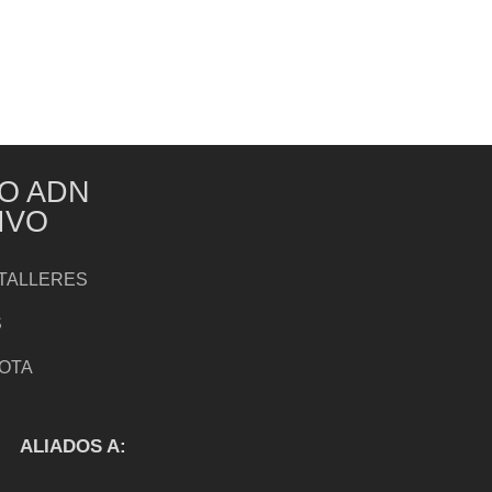
O ADN
IVO
TALLERES
S
NOTA
S
ALIADOS A: