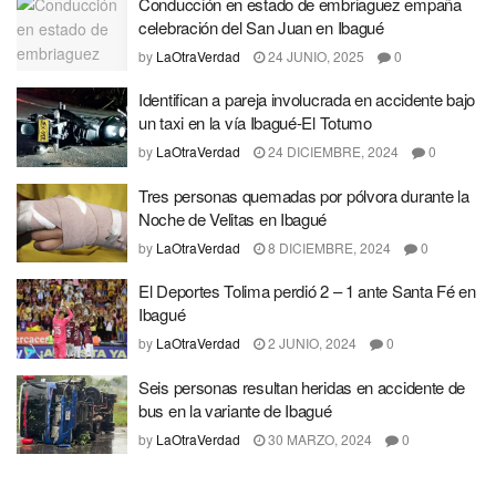
Conducción en estado de embriaguez empaña
celebración del San Juan en Ibagué
by
LaOtraVerdad
24 JUNIO, 2025
0
Identifican a pareja involucrada en accidente bajo
un taxi en la vía Ibagué-El Totumo
by
LaOtraVerdad
24 DICIEMBRE, 2024
0
Tres personas quemadas por pólvora durante la
Noche de Velitas en Ibagué
by
LaOtraVerdad
8 DICIEMBRE, 2024
0
El Deportes Tolima perdió 2 – 1 ante Santa Fé en
Ibagué
by
LaOtraVerdad
2 JUNIO, 2024
0
Seis personas resultan heridas en accidente de
bus en la variante de Ibagué
by
LaOtraVerdad
30 MARZO, 2024
0