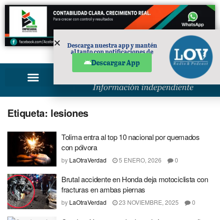
Descarga nuestra app y mantén
al tanto con notificaciones de
PUBLICIDAD
noticias en tu móvil.
Descargar App
Etiqueta:
lesiones
Tolima entra al top 10 nacional por quemados
con pólvora
by
LaOtraVerdad
5 ENERO, 2026
0
Brutal accidente en Honda deja motociclista con
fracturas en ambas piernas
by
LaOtraVerdad
23 NOVIEMBRE, 2025
0