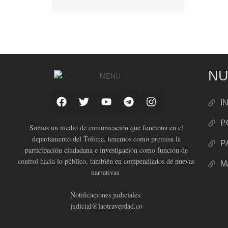
NU
I
P
Somos un medio de comunicación que funciona en el
departamento del Tolima, tenemos como premisa la
P
participación ciudadana e investigación como función de
control hacia lo público, también en compendiados de nuevas
M
narrativas.
Notificaciones judiciales:
judicial@laotraverdad.co