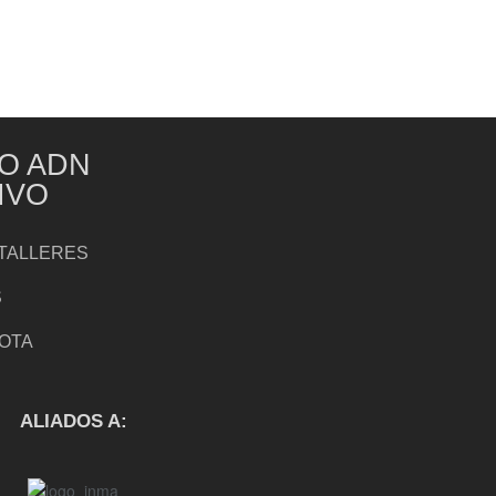
O ADN
IVO
TALLERES
S
NOTA
S
ALIADOS A: