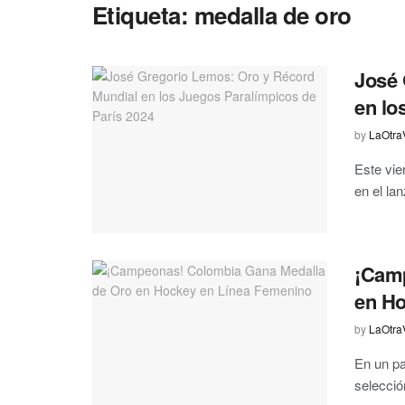
Etiqueta:
medalla de oro
José 
en lo
by
LaOtra
Este vie
en el la
¡Camp
en Ho
by
LaOtra
En un pa
selecció