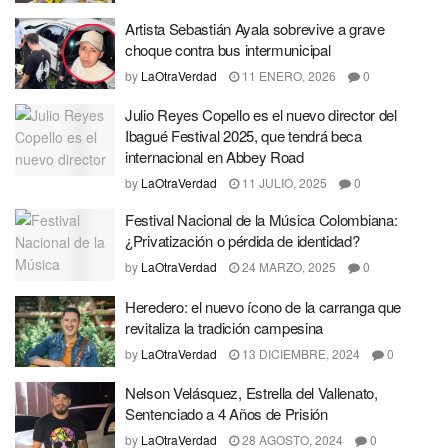
Artista Sebastián Ayala sobrevive a grave
choque contra bus intermunicipal
by
LaOtraVerdad
11 ENERO, 2026
0
Julio Reyes Copello es el nuevo director del
Ibagué Festival 2025, que tendrá beca
internacional en Abbey Road
by
LaOtraVerdad
11 JULIO, 2025
0
Festival Nacional de la Música Colombiana:
¿Privatización o pérdida de identidad?
by
LaOtraVerdad
24 MARZO, 2025
0
Heredero: el nuevo ícono de la carranga que
revitaliza la tradición campesina
by
LaOtraVerdad
13 DICIEMBRE, 2024
0
Nelson Velásquez, Estrella del Vallenato,
Sentenciado a 4 Años de Prisión
by
LaOtraVerdad
28 AGOSTO, 2024
0