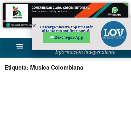
Descarga nuestra app y mantén
al tanto con notificaciones de
PUBLICIDAD
noticias en tu móvil.
Descargar App
Etiqueta:
Musica Colombiana