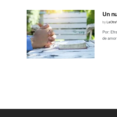
Un nu
by
LaOtra
Por: Efr
de amor 