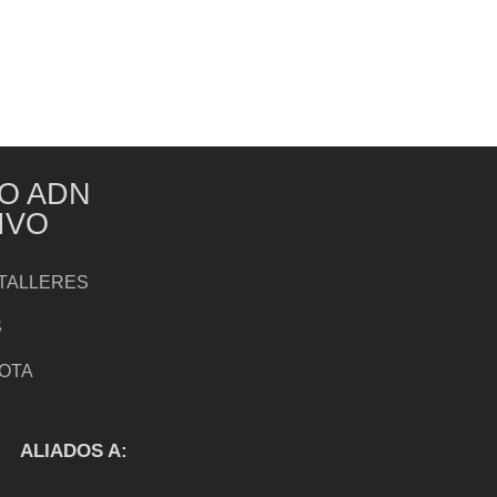
O ADN
IVO
TALLERES
S
NOTA
S
ALIADOS A: