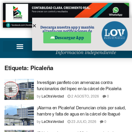
Descarga nuestra app y mantén
al tanto con notificaciones de
PUBLICIDAD
noticias en tu móvil.
Descargar App
Etiqueta:
Picaleña
Investigan panfleto con amenazas contra
funcionarios del Inpec en la cárcel de Picaleña
by
LaOtraVerdad
2 AGOSTO, 2026
0
¡Alarma en Picaleña! Denuncian crisis por salud,
hambre y falta de agua en la cárcel de Ibagué
by
LaOtraVerdad
23 JULIO, 2026
0