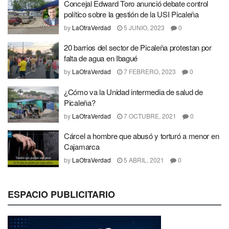
Concejal Edward Toro anunció debate control
político sobre la gestión de la USI Picaleña
by
LaOtraVerdad
5 JUNIO, 2023
0
20 barrios del sector de Picaleña protestan por
falta de agua en Ibagué
by
LaOtraVerdad
7 FEBRERO, 2023
0
¿Cómo va la Unidad intermedia de salud de
Picaleña?
by
LaOtraVerdad
7 OCTUBRE, 2021
0
Cárcel a hombre que abusó y torturó a menor en
Cajamarca
by
LaOtraVerdad
5 ABRIL, 2021
0
ESPACIO PUBLICITARIO