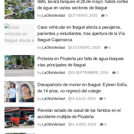
IBAL lavará tanques el 28 de mayo: habrá cortes
de agua en varios sectores de Ibagué
by
LaOtraVerdad
27 MAYO, 2025
0
Caos vehicular en Ibagué afecta a pasajeros,
pacientes y estudiantes, tras apertura de la Vía
Ibagué-Cajamarca
by
LaOtraVerdad
23 ENERO, 2025
0
Protesta en Picaleña por falta de agua bloquea
vías principales de Ibagué
by
LaOtraVerdad
9 SEPTIEMBRE, 2024
0
Desaparición de menor en Ibagué: Eyleen Sofía,
de 14 años, no regresó del colegio
by
LaOtraVerdad
9 JULIO, 2024
0
Revelan estado de salud de los heridos en el
accidente múltiple de Picaleña
by
LaOtraVerdad
6 JUNIO, 2024
0