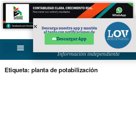
Descarga nuestra app y mantén
al tanto con notificaciones de
PUBLICIDAD
noticias en tu móvil.
Descargar App
Etiqueta:
planta de potabilización