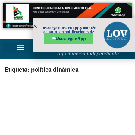
Descarga nuestra app y mantén
al tanto con notificaciones de
PUBLICIDAD
noticias en tu móvil.
Descargar App
Etiqueta:
política dinámica