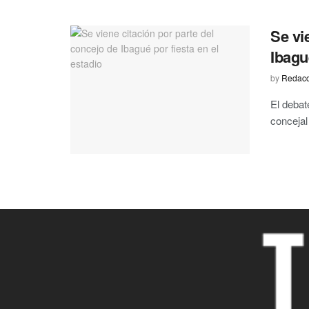
Se vi
Ibagu
by
Redacc
El debat
concejal