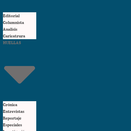
Editorial
Columnista
Analisis
Caricatrura
HUELLAS
Crónica
Entrevistas
Reportaje
Especiales