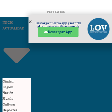
PUBLICIDAD
INICIO
Descarga nuestra app y mantén
al tanto con notificaciones de
ACTUALIDAD
noticias en tu móvil.
Descargar App
Ciudad
Region
Nación
Mundo
Cultura
Deportes