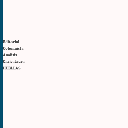
Editorial
Columnista
Analisis
Caricatrura
HUELLAS