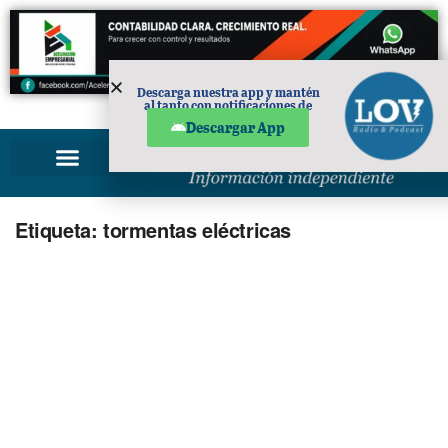
Descarga nuestra app y mantén
al tanto con notificaciones de
PUBLICIDAD
noticias en tu móvil.
Descargar App
Etiqueta:
tormentas eléctricas