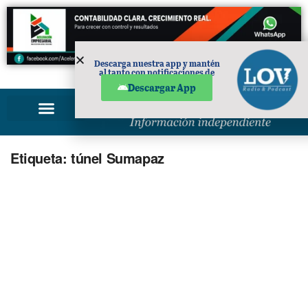
Descarga nuestra app y mantén
al tanto con notificaciones de
PUBLICIDAD
noticias en tu móvil.
Descargar App
Etiqueta:
túnel Sumapaz