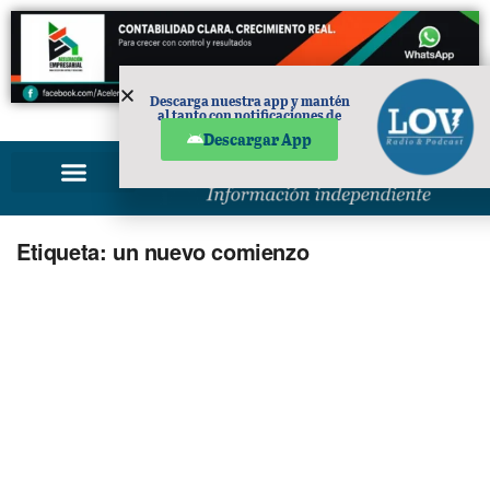
Descarga nuestra app y mantén
al tanto con notificaciones de
PUBLICIDAD
noticias en tu móvil.
Descargar App
Etiqueta:
un nuevo comienzo