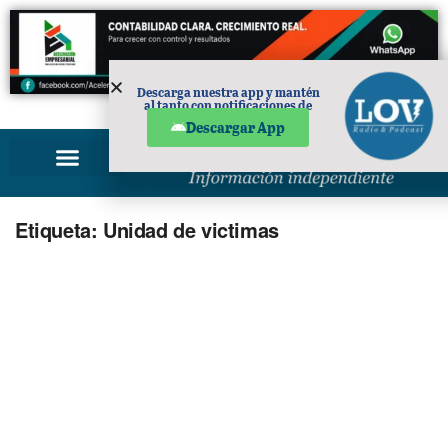
Descarga nuestra app y mantén
al tanto con notificaciones de
PUBLICIDAD
noticias en tu móvil.
Descargar App
Etiqueta:
Unidad de victimas