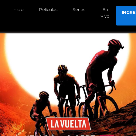
Inicio
Películas
Series
En
INGR
Vivo