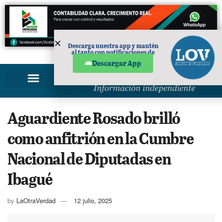
Descarga nuestra app y mantén
al tanto con notificaciones de
PUBLICIDAD
noticias en tu móvil.
Descargar App
Aguardiente Rosado brilló
como anfitrión en la Cumbre
Nacional de Diputadas en
Ibagué
by
LaOtraVerdad
12 julio, 2025