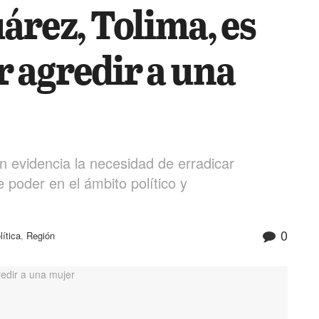
árez, Tolima, es
 agredir a una
 evidencia la necesidad de erradicar
 poder en el ámbito político y
0
lítica
,
Región