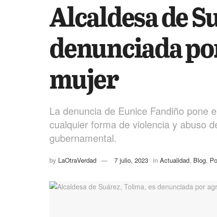
Alcaldesa de Su
denunciada por
mujer
La denuncia de Eunice Fandiño pone en
cualquier forma de violencia y abuso de
gubernamental.
by
LaOtraVerdad
7 julio, 2023
in
Actualidad
,
Blog
,
Po