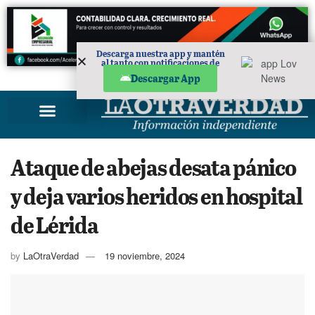
Descarga nuestra app y mantén
al tanto con notificaciones de
noticias en tu móvil.
PUBLICIDAD
Descargar App
Ataque de abejas desata pánico
y deja varios heridos en hospital
de Lérida
by
LaOtraVerdad
19 noviembre, 2024