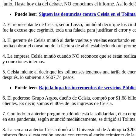
junio. Hasta hoy día del debate, NO conocimos el informe. Así lo dejó
Puede leer:
Siguen las denuncias contra Celsia en el Tolima
2. El representante de Celsia, señor Lasso, mintió al decir que los ciu
fue la excusa que esgrimió, toda una falacia para justificar el error y
3. El gerente de Celsia mintió al darle vueltas y vueltas escarbando
podía cobrar el consumo de la factura de abril estableciendo un promed
4. La empresa Celsia mintió cuando NO reconoce que se están realiza
y conexiones internas.
5. Celsia miente al decir que los tolimenses tenemos una tarifa de e
después, lo subieron a $607,74 pesos.
Puede leer:
Bajo la lupa los incrementos de servicios Públi
6. El poderoso Grupo Argos, dueño de Celsia, compró por $1,68 billone
clientes. Es decir, somos el 40% de los ingresos de Celsia.
7. Con todo lo anterior pregunto: ¿dónde está la solidaridad, ética 
en esta pandemia, según anunció mediáticamente, se dirigió al Tolima
8. La semana anterior Celsia donó a la Universidad de Antioquia $20
mismos fines si esta región aporta con creces al enriquecimiento de 