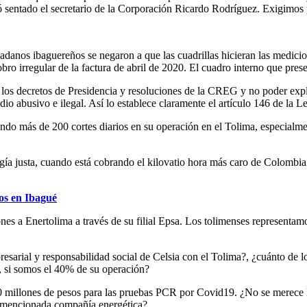
 sentado el secretario de la Corporación Ricardo Rodríguez. Exigimos p
dadanos ibaguereños se negaron a que las cuadrillas hicieran las medicio
 cobro irregular de la factura de abril de 2020. El cuadro interno que pre
 en los decretos de Presidencia y resoluciones de la CREG y no poder e
io abusivo e ilegal. Así lo establece claramente el artículo 146 de la L
ndo más de 200 cortes diarios en su operación en el Tolima, especialm
nergía justa, cuando está cobrando el kilovatio hora más caro de Colo
cos en Ibagué
s a Enertolima a través de su filial Epsa. Los tolimenses representamo
empresarial y responsabilidad social de Celsia con el Tolima?, ¿cuánto 
, si somos el 40% de su operación?
0 millones de pesos para las pruebas PCR por Covid19. ¿No se merece l
la mencionada compañía energética?