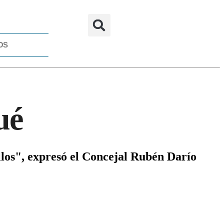
OS
ué
llos", expresó el Concejal Rubén Darío