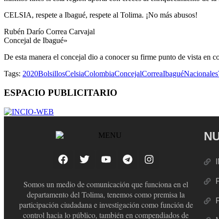
CELSIA, respete a Ibagué, respete al Tolima. ¡No más abusos!
Rubén Darío Correa Carvajal
Concejal de Ibagué»
De esta manera el concejal dio a conocer su firme punto de vista en co
Tags:
2020
Bolsillos
Celsia
Colombia
Concejal
Correa
Ibagué
Nacionales
ESPACIO PUBLICITARIO
NU
Somos un medio de comunicación que funciona en el
departamento del Tolima, tenemos como premisa la
participación ciudadana e investigación como función de
control hacia lo público, también en compendiados de