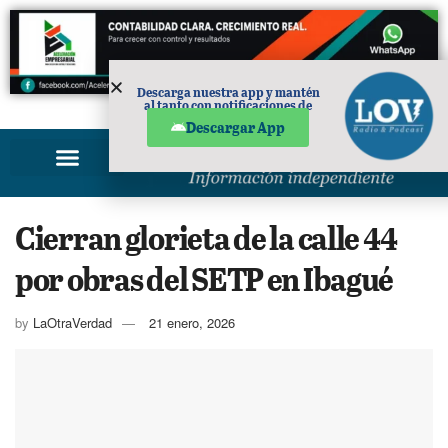
Descarga nuestra app y mantén
al tanto con notificaciones de
PUBLICIDAD
noticias en tu móvil.
Descargar App
Cierran glorieta de la calle 44
por obras del SETP en Ibagué
by
LaOtraVerdad
21 enero, 2026