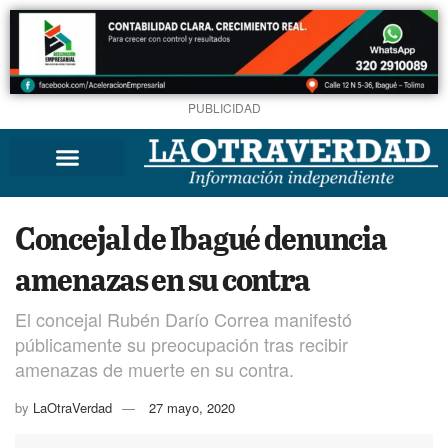
PUBLICIDAD
Concejal de Ibagué denuncia
amenazas en su contra
El concejal Rubén Darío Correa manifestó
públicamente su preocupación tras recibir
amenazas de muerte en su contra.
by
LaOtraVerdad
27 mayo, 2020