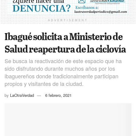
ADVERTISEMENT
Ibagué solicita a Ministerio de
Salud reapertura de la ciclovía
Se busca la reactivación de este espacio que ha
sido disfrutando durante muchos años por los
ibaguereños donde tradicionalmente participan
propios y visitantes de la ciudad.
by
LaOtraVerdad
6 febrero, 2021