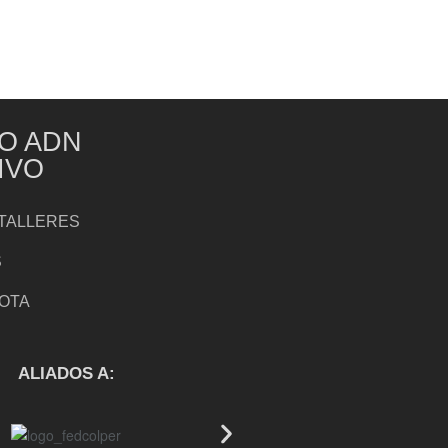
O ADN
IVO
TALLERES
S
NOTA
S
ALIADOS A: