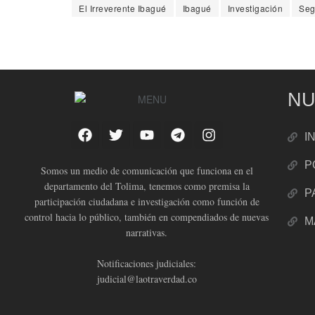
El Irreverente Ibagué
Ibagué
Investigación
Seg
NU
I
P
Somos un medio de comunicación que funciona en el
departamento del Tolima, tenemos como premisa la
P
participación ciudadana e investigación como función de
control hacia lo público, también en compendiados de nuevas
M
narrativas.
Notificaciones judiciales:
judicial@laotraverdad.co