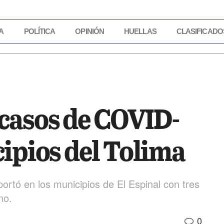
A
POLÍTICA
OPINIÓN
HUELLAS
CLASIFICADO
IDAD
ECONOMÍA
POLÍTICA
OPINIÓN
HUELLAS
CLASIFICADOS
casos de COVID-
cipios del Tolima
eportó en los municipios de El Espinal con tres
no.
0