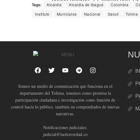
Tags:
Alcaldía
Alcaldia de Ibagué
Colombia
C
Instituto
Municipios
Nacional
Salud
Tolima
— La Otra Verdad (@LaOtraVe
NU
I
P
Somos un medio de comunicación que funciona en el
departamento del Tolima, tenemos como premisa la
P
participación ciudadana e investigación como función de
control hacia lo público, también en compendiados de nuevas
M
narrativas.
Notificaciones judiciales:
judicial@laotraverdad.co