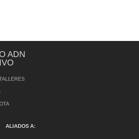
O ADN
IVO
TALLERES
S
NOTA
S
ALIADOS A: