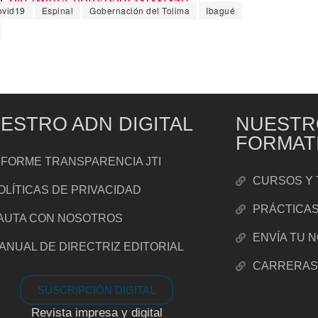
ovid19
Espinal
Gobernación del Tolima
Ibagué
rdadCol)
June 26, 2020
ESTRO ADN DIGITAL
NUESTR
FORMAT
NFORME TRANSPARENCIA JTI
CURSOS Y 
OLÍTICAS DE PRIVACIDAD
PRÁCTICA
AUTA CON NOSOTROS
ENVÍA TU 
ANUAL DE DIRECTRIZ EDITORIAL
CARRERA
SUSCRIPCIÓN DIGITAL
Revista impresa y digital