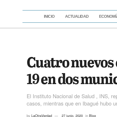
INICIO
ACTUALIDAD
ECONOMÍ
INICIO
ACTUAL
Cuatro nuevos 
19 en dos muni
El Instituto Nacional de Salud , INS, r
casos, mientras que en Ibagué hubo u
by
LaOtraVerdad
27 junio, 2020
in
Blog