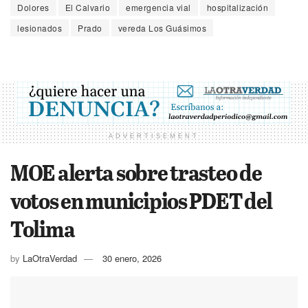
Dolores
El Calvario
emergencia vial
hospitalización
lesionados
Prado
vereda Los Guásimos
ADVERTISEMENT
MOE alerta sobre trasteo de
votos en municipios PDET del
Tolima
by
LaOtraVerdad
30 enero, 2026