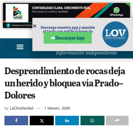
Descarga nuestra app y mantén
al tanto con notificaciones de
PUBLICIDAD
noticias en tu móvil.
Descargar App
Desprendimiento de rocas deja
un herido y bloquea vía Prado–
Dolores
by
LaOtraVerdad
1 febrero, 2026