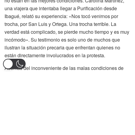
no están en las mejores condiciones. Carolina Martínez,
una viajera que intentaba llegar a Purificación desde
Ibagué, relató su experiencia: «Nos tocó venirnos por
trocha, por San Luis y Ortega. Una trocha terrible. La
verdad está complicado, se pierde mucho tiempo y es muy
incómodo». Su testimonio es solo uno de muchos que
ilustran la situación precaria que enfrentan quienes no
están directamente involucrados en la protesta.
Además del inconveniente de las malas condiciones de
las rutas alternas, los viajeros también han tenido que
enfrentar la escasez de recursos. Carolina mencionó que,
durante su viaje, vio a una madre con su hija pequeña que
se encontraba sin dinero, después de varios transbordos,
sin poder darle comida a la niña. «Vi una niña que venía
con mucha hambre y la mamá ya no tenía dinero. Habían
hecho muchos transbordos y no tenían para comprarle
nada. Me dio mucha tristeza», añadió.