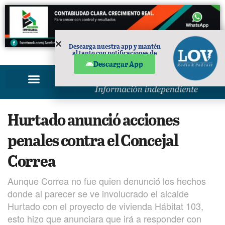
Descarga nuestra app y mantén
al tanto con notificaciones de
PUBLICIDAD
noticias en tu móvil.
Descargar App
Hurtado anunció acciones
penales contra el Concejal
Correa
Aunque Correa no fue quien denunció los hechos
donde al parecer se ve involucrado el alcalde
Hurtado con el proyecto de vivienda Hábitat 103,
esto hizo que anunciara que irá a responder con